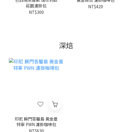
巴西南米娜斯 瑞可利歐
黃金綜合 濾掛咖啡包
莊園濾掛包
NT$420
NT$300
深焙
印尼 蘇門答臘島 黃金曼
特寧 PWN 濾掛咖啡包
NT$630