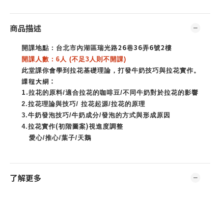
商品描述
26
36
6
2
開課地點：台北市內湖區瑞光路
巷
弄
號
樓
開課人數：
6
人 (不足3人則不開課)
此堂課你會學到拉花基礎理論，打發牛奶技巧與拉花實作。
課程大綱：
1.
拉花的原料/
適合拉花的咖啡豆/
不同牛奶對於拉花的影響
2.
拉花理論與技巧/
拉花起源/
拉花的原理
3.
牛奶發泡技巧/
牛奶成分/
發泡的方式與形成原因
(
)
4.
拉花實作
初階圖案
視進度調整
愛心/
推心/
葉子/
天鵝
了解更多