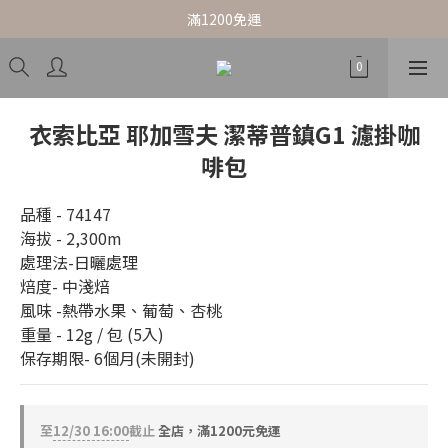
滿1200免運
衣索比亞 耶加雪夫 潔蒂普鎮G1 濾掛咖
啡包
品種 - 74147
海拔 - 2,300m
處理法-日曬處理
焙度- 中淺焙
風味 -熱帶水果、葡萄、杏桃
重量 - 12g / 包 (5入)
保存期限- 6個月(未開封)
至
12/30 16:00
截止
全店，滿1200元免運